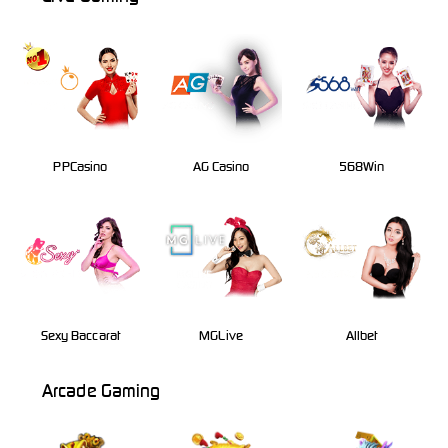
PPCasino
AG Casino
568Win
Sexy Baccarat
MGLive
Allbet
Arcade Gaming